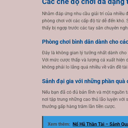
Các chế độ chơi đa dạng 
Nhằm đáp ứng nhu cầu giải trí của nhiều 
phòng chơi với các cấp độ từ dễ đến khó
thấy bị ngợp trước các tay săn chuyên nghi
Phòng chơi bình dân dành cho các
Đây là không gian lý tưởng nhất dành cho
Với mức cược thấp và lượng cá xuất hiện 
không phải lo lắng quá nhiều về vấn đề tài
Sảnh đại gia với những phần quà
Nếu bạn đã có đủ bản lĩnh và một nguồn tà
nơi tập trung những cao thủ lão luyện với 
thưởng gấp hàng trăm lần tiền cược.
Xem thêm:
Nổ Hũ Thần Tài – Sảnh Qua