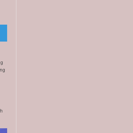
ng
ông
nh