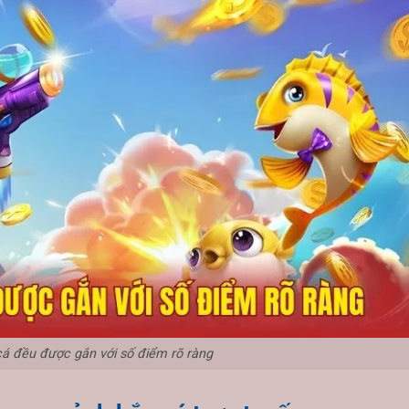
á đều được gắn với số điểm rõ ràng