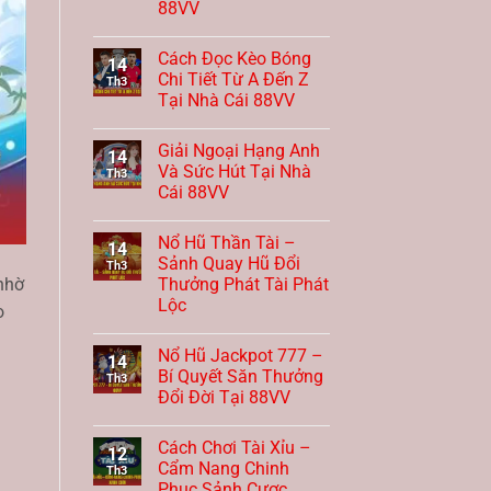
88VV
Cách Đọc Kèo Bóng
14
Chi Tiết Từ A Đến Z
Th3
Tại Nhà Cái 88VV
Giải Ngoại Hạng Anh
14
Và Sức Hút Tại Nhà
Th3
Cái 88VV
Nổ Hũ Thần Tài –
14
Sảnh Quay Hũ Đổi
Th3
Thưởng Phát Tài Phát
 nhờ
Lộc
o
Nổ Hũ Jackpot 777 –
14
Bí Quyết Săn Thưởng
Th3
Đổi Đời Tại 88VV
Cách Chơi Tài Xỉu –
12
Cẩm Nang Chinh
Th3
Phục Sảnh Cược