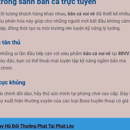
trong sảnh bắn cá trực tuyến
đối tượng khách hàng khác nhau,
bắn cá vui vẻ
đã thiết kế nhiều
. Sự phân hóa này giúp cho những người mới bắt đầu không cảm
ệp, đồng thời tạo ra môi trường rèn luyện kỹ năng lý tưởng.
 tân thủ
 những ai lần đầu tiếp cận với siêu phẩm
bắn cá vui vẻ
tại
88VV
dày đặc, bạn có thể thoải mái luyện tập kỹ năng ngắm bắn mà
 chính.
 cực khủng
i chính dồi dào, hãy thử sức mình tại phòng chơi cao cấp. Đây 
sự xuất hiện thường xuyên của các loại Boss huyền thoại có giá t
y Hũ Đổi Thưởng Phát Tài Phát Lộc