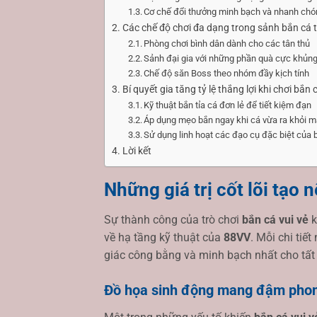
Cơ chế đổi thưởng minh bạch và nhanh ch
Các chế độ chơi đa dạng trong sảnh bắn cá 
Phòng chơi bình dân dành cho các tân thủ
Sảnh đại gia với những phần quà cực khủn
Chế độ săn Boss theo nhóm đầy kịch tính
Bí quyết gia tăng tỷ lệ thắng lợi khi chơi bắn 
Kỹ thuật bắn tỉa cá đơn lẻ để tiết kiệm đạn
Áp dụng mẹo bắn ngay khi cá vừa ra khỏi m
Sử dụng linh hoạt các đạo cụ đặc biệt của b
Lời kết
Những giá trị cốt lõi tạo 
Sự thành công của trò chơi
bắn cá vui vẻ
k
về hạ tầng kỹ thuật của
88VV
. Mỗi chi tiế
giác công bằng và minh bạch nhất cho tất 
Đồ họa sinh động mang đậm phon