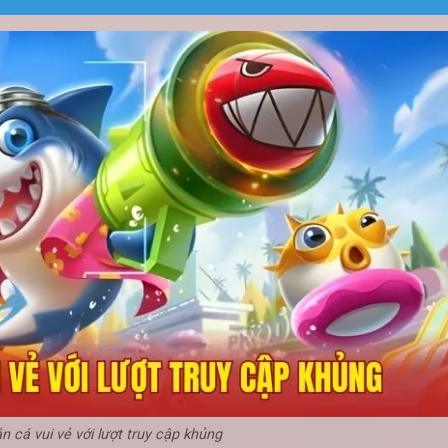
n cá vui vẻ với lượt truy cập khủng