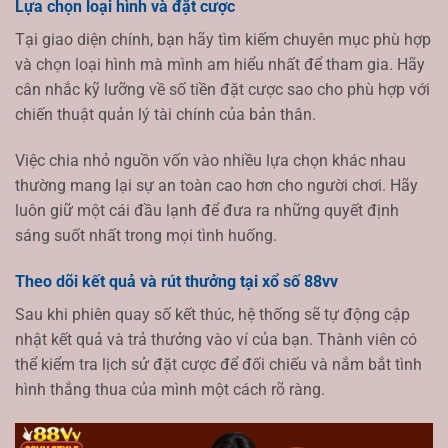
Lựa chọn loại hình và đặt cược
Tại giao diện chính, bạn hãy tìm kiếm chuyên mục phù hợp
và chọn loại hình mà mình am hiểu nhất để tham gia. Hãy
cân nhắc kỹ lưỡng về số tiền đặt cược sao cho phù hợp với
chiến thuật quản lý tài chính của bản thân.
Việc chia nhỏ nguồn vốn vào nhiều lựa chọn khác nhau
thường mang lại sự an toàn cao hơn cho người chơi. Hãy
luôn giữ một cái đầu lạnh để đưa ra những quyết định
sáng suốt nhất trong mọi tình huống.
Theo dõi kết quả và rút thưởng tại xổ số 88vv
Sau khi phiên quay số kết thúc, hệ thống sẽ tự động cập
nhật kết quả và trả thưởng vào ví của bạn. Thành viên có
thể kiểm tra lịch sử đặt cược để đối chiếu và nắm bắt tình
hình thắng thua của mình một cách rõ ràng.